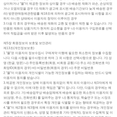
상이하거나 "몰"이 제공한 정보와 상이할 경우 나) 배송된 재화가 파손, 손상되었
거나 오염되었을 경우 다) 재화가 광고에 표시된 배송기간보다 늦게 배송된 경우
라) 방문판매등에관한법률 제18조에 의하여 광고에 표시하여야 할 사항을 표시
하지 아니한 상태에서 이용자의 청약이 이루어진 경우
3.다음 각 호의 경우에는 배송된 재화의 교환 및 반품이 제한 될 수 있습니다. 가)
반품된 재화의 상품가치가 현저히 감소했을 경우 나) 이용자가 구입완료를 선택
하여 적립금을 내려 받은 이후 발생되는 반품의 경우
제5장 회원정보의 보호및 보안관리
제13조(개인정보보호)
1."몰"은 이용자의 정보수집시 구매계약 이행에 필요한 최소한의 정보를 수집합
니다. 다음 사항을 필수사항으로 하며 그 외 사항은 선택사항으로 합니다. 가) 성
명 (한글, 영문) 나) 주민등록번호(회원, 비회원 공통) 다) 주소 라) 전화번호 마)
희망ID(회원의 경우) 바) 비밀번호(회원의 경우) 사) 주문 비밀번호
2."몰"이 이용자의 개인식별이 가능한 개인정보를 수집하는 때에는 반드시 당해
이용자의 동의를 받습니다.
3.제공된 개인정보는 당해 이용자의 동의없이 목적 외의 이용이나 제3자에게 제
공할 수 없으며, 이에 대한 모든 책임은 "몰"이 집니다. 다만, 다음의 경우에는 예
외로 합니다. 가) 배송업무상 배송업체에게 배송에 필요한 최소한의 이용자의 정
보(성명, 주소, 전화번호) 를 알려주는 경우 나) 통계작성, 학술연구 또는 시장조
사를 위하여 필요한 경우로서 특정 개인을 식별할 수 없는 형태로 제공하는 경우
4."몰"이 제2항과 제3항에 의해 이용자의 동의를 받아야 하는 경우에는 개인정보
관리 책임자의 신원(소속, 성명 및 전화번호 기타 연락처), 정보의 수집목적 및 이