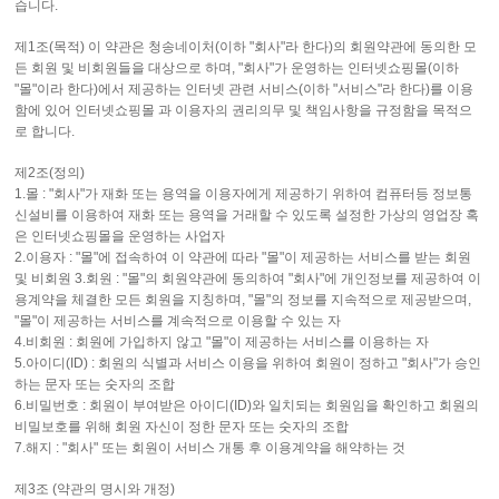
습니다.
제1조(목적) 이 약관은 청송네이처(이하 "회사"라 한다)의 회원약관에 동의한 모
든 회원 및 비회원들을 대상으로 하며, "회사"가 운영하는 인터넷쇼핑몰(이하
"몰"이라 한다)에서 제공하는 인터넷 관련 서비스(이하 "서비스"라 한다)를 이용
함에 있어 인터넷쇼핑몰 과 이용자의 권리의무 및 책임사항을 규정함을 목적으
로 합니다.
제2조(정의)
1.몰 : "회사"가 재화 또는 용역을 이용자에게 제공하기 위하여 컴퓨터등 정보통
신설비를 이용하여 재화 또는 용역을 거래할 수 있도록 설정한 가상의 영업장 혹
은 인터넷쇼핑몰을 운영하는 사업자
2.이용자 : "몰"에 접속하여 이 약관에 따라 "몰"이 제공하는 서비스를 받는 회원
및 비회원 3.회원 : "몰"의 회원약관에 동의하여 "회사"에 개인정보를 제공하여 이
용계약을 체결한 모든 회원을 지칭하며, "몰"의 정보를 지속적으로 제공받으며,
"몰"이 제공하는 서비스를 계속적으로 이용할 수 있는 자
4.비회원 : 회원에 가입하지 않고 "몰"이 제공하는 서비스를 이용하는 자
5.아이디(ID) : 회원의 식별과 서비스 이용을 위하여 회원이 정하고 "회사"가 승인
하는 문자 또는 숫자의 조합
6.비밀번호 : 회원이 부여받은 아이디(ID)와 일치되는 회원임을 확인하고 회원의
비밀보호를 위해 회원 자신이 정한 문자 또는 숫자의 조합
7.해지 : "회사" 또는 회원이 서비스 개통 후 이용계약을 해약하는 것
제3조 (약관의 명시와 개정)