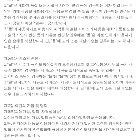
2."몰"은 재화의 품절 또는 기술적 사양의 변경 등의 경우에는 장차 체결되는 계
약에 의해 제공할 재화용역의 내용을 변경할 수 있습니다. 이 경우에는 변경된 재
화용역의 내용 및 제공일자를 명시하여 현재의 재화용역의 내용을 게시한 곳에
그 제공일자 이전 7일부터 공지합니다.
3."몰"이 제공하기로 이용자와 계약을 체결한 서비스의 내용을 재화의 품절 또는
기술적 사양의 변경 등의 사유로 변경할 경우에는 "몰"은 이로 인하여 이용자가
입은 손해를 배상합니다. 단, "몰"에 고의 또는 과실이 없는 경우에는 그러하지 아
니합니다.
제5조(서비스의 중단)
1."몰"은 컴퓨터 등 정보통신설비의 보수점검교체 및 고장, 통신의 두절 등의 사
유가 발생한 경우에는 서비스의 제공을 일시적으로 중단할 수 있습니다.
2.서비스 중단의 경우에는 "몰"은 "몰"이 정한 방법으로 이용자에게 통지합니다.
3."몰"은 제1항의 사유로 서비스의 제공이 일시적으로 중단됨으로 인하여 이용자
또는 제3자가 입은 손해에 대하여 배상합니다. 단 "몰"에 고의 또는 과실이 없는
경우에는 그러하지 아니합니다.
제2장 회원의 가입 및 탈퇴
제6조(회원가입, 탈퇴, 자격상실등)
1.이용자의 회원 가입, 탈퇴등은 "몰"의 회원가입약관을 준용합니다.
2.단, 전자상거래등을 이용하여 당사와의 거래가 발생된 고객의 경우에는 관련
법률에 의거하여 관련법률에 규정된 기본적인 정보사항만을 계약 해지일로부터
3년 동안 관리 합니다.