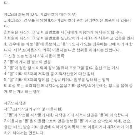
다.
제15조( 회원의 ID 및 비밀번호에 대한 의무)
1.제13조의 경우를 제외한 ID와 비밀번호에 관한 관리책임은 회원에게 있습니
다.
2.회원은 자신의 ID 및 비밀번호를 제3자에게 이용하게 해서는 안됩니다.
3.회원이 자신의 ID 및 비밀번호를 도난당하거나 제3자가 사용하고 있음을 인지
한 경우에 는 바로 "몰"에 통보하고 "몰"의 안내가 있는 경우에는 그에 따라야 합
니다. 제16조(이용자의 의무) 이용자는 다음 행위를 하여서는 안됩니다.
1. 신청 또는 변경시 허위내용의 등록
2. "몰"에 게시된 정보의 변경
3. "몰"이 정한 정보 이외의 정보(컴퓨터 프로그램 등)의 송신 또는 게시
4. "몰" 기타 제3자의 저작권 등 지적재산권에 대한 침해
5. "몰" 기타 제3자의 명예를 손상시키거나 업무를 방해하는 행위
6. 외설 또는 폭력적인 메시지화상음성 기타 공서양속에 반하는 정보를 몰에 공
개 또는 게시하는 행위
제7장 저작권
제17조(저작권의 귀속 및 이용제한)
1."몰"이 작성한 저작물에 대한 저작권 기타 지적재산권은 "몰"에 귀속합니다.
2.이용자는 "몰"을 이용함으로써 얻은 정보를 "몰"의 사전 승낙없이 복제, 전송,
출판, 배포, 방송 기타 방법에 의하여 영리목적으로 이용하거나 제3자에게 이용
하게 하여서는 안됩니다.