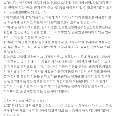
1. "회사"는 이 약관의 내용과 상호, 영업소 소재지, 대표자의 성명, 사업자등록번
호, 연락처(전화, 팩스, 전자우편 주소 등) 등을 이용자가 알 수 있도록 "몰"의 초기
서비스화면(전면)에 게시합니다.
2.이 약관은 "회사"가 제공하는 화면에 게시하거나 기타의 방법으로 이용고객 또
는 회원에게 공지하고 회원이 이에 동의함으로써 효력을 발생합니다.
3."회사"는 전자거래기본법, 전자서명법, 정보통신망이용촉진및정보보호등에관
한법률, 방문판매등에 관한 법률, 소비자보호법 등 관련법을 위배하지 않는 범위
에서 이 약관을 개정할 수 있습니다.
4."회사"가 약관을 개정할 경우에는 적용일자 및 개정사유를 명시하여 현행약관
과 함께 몰의 초기화면에 공지함으로써 그 공지 후 7일이 경과한 날로부터 효력
을 발생합니다.
5. 약관을 개정할 경우에는 그 개정약관은 그 적용일자 이후에 체결되는 계약에
만 적용되고 그 이전에 이미 체결된 계약에 대해서는 개정전의 약관조항이 그대
로 적용됨을 원칙으로 합니다. 다만, 개정약관의 적용를 원하는 회원의 동의절차
의 편의를 위하여 이미 계약을 체결한 이용자가 동조 제 4항의 공지에도 불구하
고 개정약관 조항의 적용을 받지 않기를 원한다는 이의를 표시하지 않은 경우에
는 동조 2항의 동의한 것으로 간주되며 개정약관이 적용됩니다. 6.이 약관에서
정하지 아니한 사항과 이 약관의 해석에 관하여는 정부가 제정한 전자거래소비
자보호지침 및 관계법령 또는 상관례에 따릅니다.
제4조(서비스의 제공 및 변경)
1."몰"은 다음과 같은 업무를 수행합니다. 가) 재화 또는 용역에 대한 정보 제공 및
구매계약의 체결 나) 구매계약이 체결된 재화 또는 용역의 배송 다) 기타 "몰"이
정하는 업무