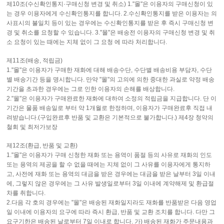
제10조(수신확인통지·구매신청 변경 및 취소) 1."몰"은 이용자의 구매신청이 있
는 경우 이용자에게 수신확인통지를 합니다. 2.수신확인통지를 받은 이용자는 의
사표시의 불일치 등이 있는 경우에는 수신확인통지를 받은 후 즉시 구매신청 변
경 및 취소를 요청할 수 있습니다. 3."몰"은 배송전 이용자의 구매신청 변경 및 취
소 요청이 있는 때에는 지체 없이 그 요청 에 따라 처리합니다.
제11조(배송, 적립금)
1."몰"은 이용자가 구매한 재화에 대해 배송수단, 수단별 배송비용 부담자, 수단
별 배송기간 등을 명시합니다. 만약 "몰"의 고의에 의한 중대한 과실로 약정 배송
기간을 초과한 경우에는 그로 인한 이용자의 손해를 배상합니다.
2."몰"은 이용자가 구매완료한 재화에 대하여 소정의 적립금을 지급합니다. 단 이
기간은 물품 배송일로 부터 약 1개월로 한정하며, 이용자가 구매완료후 직접 내
려받습니다.(구입완료후 반품 및 교환은 기본적으로 불가합니다.) 제4장 청약의
철회 및 최저가보장
제12조(환급, 반품 및 교환)
1."몰"은 이용자가 구매 신청한 재화 또는 용역이 품절 등의 사유로 재화의 인도
또는 용역의 제공을 할 수 없을 때에는 지체 없이 그 사유를 이용자에게 통지하
고, 사전에 재화 또는 용역의 대금을 받은 경우에는 대금을 받은 날부터 3일 이내
에, 그렇지 않은 경우에는 그 사유 발생일로부터 3일 이내에 계약해제 및 환급절
차를 취합니다.
2.다음 각 호의 경우에는 "몰"은 배송된 재화일지라도 재화를 반품받은 다음 영업
일 이내에 이용자의 요구에 따라 즉시 환급, 반품 및 교환 조치를 합니다. 다만 그
요구기한은 배송된 날로부터 7일 이내로 합니다. 가) 배송된 재화가 주문내용과