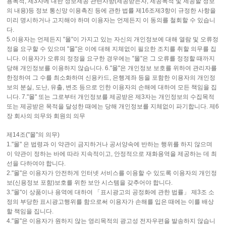
용목적, 제3자에 대한 정보제공 관련사항(제공받는자, 제공목적 및 제공할 정보
의 내용)등 정보 통신망 이용촉진 등에 관한 법률 제16조제3항이 규정한 사항을
미리 명시하거나 고지해야 하며 이용자는 언제든지 이 동의를 철회할 수 있습니
다.
5.이용자는 언제든지 "몰"이 가지고 있는 자신의 개인정보에 대해 열람 및 오류정
정을 요구할 수 있으며 "몰"은 이에 대해 지체없이 필요한 조치를 취할 의무를 집
니다. 이용자가 오류의 정정을 요구한 경우에는 "몰"은 그 오류를 정정할 때까지
당해 개인정보를 이용하지 않습니다. 6."몰"은 개인정보 보호를 위하여 관리자를
한정하여 그 수를 최소화하며 신용카드, 은행계좌 등을 포함한 이용자의 개인정
보의 분실, 도난, 유출, 변조 등으로 인한 이용자의 손해에 대하여 모든 책임을 집
니다. 7."몰" 또는 그로부터 개인정보를 제공받은 제3자는 개인정보의 수집목적
또는 제공받은 목적을 달성한 때에는 당해 개인정보를 지체없이 파기합니다. 제6
장 회사의 의무와 회원의 의무
제14조("몰"의 의무)
1."몰" 은 법령과 이 약관이 금지하거나 공서양속에 반하는 행위를 하지 않으며
이 약관이 정하는 바에 따라 지속적이고, 안정적으로 재화용역을 제공하는 데 최
선을 다하여야 합니다.
2."몰"은 이용자가 안전하게 인터넷 서비스를 이용할 수 있도록 이용자의 개인정
보(신용정보 포함)보호를 위한 보안 시스템을 갖추어야 합니다.
3."몰"이 상품이나 용역에 대하여 「표시광고의 공정화에 관한 법률」 제3조 소
정의 부당한 표시광고행위를 함으로써 이용자가 손해를 입은 때에는 이를 배상
할 책임을 집니다.
4."몰"은 이용자가 원하지 않는 영리목적의 광고성 전자우편을 발송하지 않습니